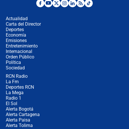
Alias ‘Calarcá’ habría pagado $60
millones al mes a un supuesto
coronel para filtrar información del
Actualidad
Ejército
Carta del Director
Las razones para escoger al nuevo
Deportes
director de la Policía
Economía
Emisiones
Entretenimiento
Internacional
"Prohibir es la salida fácil": ¿Qué
Orden Público
futuro les espera a las cabalgatas en
Política
Colombia?
Sociedad
RCN Radio
Ministro de Defensa no descarta el
La Fm
uso de la UNDMO ante posibles
disturbios durante la posesión
Deportes RCN
La Mega
Radio 1
El Sol
Alerta Bogotá
Alerta Cartagena
Alerta Paisa
Alerta Tolima