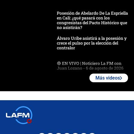
Posesión de Abelardo De La Espriella
en Cali: ¿qué pasará con los
congresistas del Pacto Histórico que
no asistirán?
Álvaro Uribe asistirá a la posesión y
crece el pulso por la elección del
contralor
🔴 EN VIVO | Noticiero La FM con
Juan Lozano - 6 de agosto de 2026
Más videos
¿Por qué De la Espriella gobernará
desde Barranquilla? Experto explica
la razón
Estratega de Abelardo de la Espriella
revela cómo venció a la “casta
política” en campaña: “Estaba
completamente seguro”