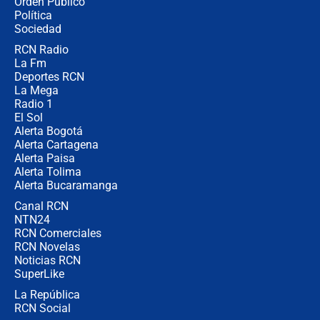
Orden Público
miércoles 5 de agosto de 2026
Política
Sociedad
RCN Radio
🔴 EN VIVO | Noticiero La FM con
La Fm
Juan Lozano - 5 de agosto de 2026
Deportes RCN
La Mega
Radio 1
El Sol
Alerta Bogotá
Alerta Cartagena
Alerta Paisa
Alerta Tolima
Alerta Bucaramanga
Canal RCN
NTN24
RCN Comerciales
RCN Novelas
Noticias RCN
SuperLike
La República
RCN Social