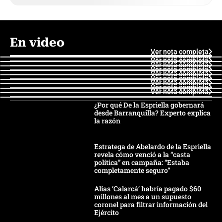
En video
Ver nota completa
Ver nota completa
Ver nota completa
Ver nota completa
Ver nota completa
Ver nota completa
Ver nota completa
Ver nota completa
Ver nota completa
Ver nota completa
¿Por qué De la Espriella gobernará
desde Barranquilla? Experto explica
la razón
Estratega de Abelardo de la Espriella
revela cómo venció a la “casta
política” en campaña: “Estaba
completamente seguro”
Alias ‘Calarcá’ habría pagado $60
millones al mes a un supuesto
coronel para filtrar información del
Ejército