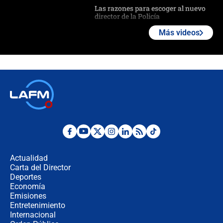
Las razones para escoger al nuevo
director de la Policía
Más videos
"Prohibir es la salida fácil": ¿Qué
futuro les espera a las cabalgatas en
Colombia?
Ministro de Defensa no descarta el
uso de la UNDMO ante posibles
disturbios durante la posesión
"No hubo fraude ni posibilidad de
fraude": Auditoría respondió a
señalamientos de Petro sobre
Actualidad
elección de Abelardo de La Espriella
Carta del Director
Tras su posesión, presidente De la
Deportes
Espriella empieza gira por regiones
Economía
donde perdió
Emisiones
Entretenimiento
Internacional
Las seis de las 6 con Juan Lozano |