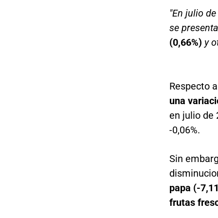
"En julio d
se present
(0,66%)
y o
Respecto a
una variac
en julio de
-0,06%.
Sin embargo
disminucio
papa (-7,11
frutas fres