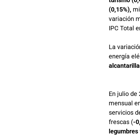
turismo (0,
(0,15%),
mi
variación 
IPC Total e
La variació
energía elé
alcantarill
En julio de
mensual en 
servicios d
frescas (
-0
legumbres 