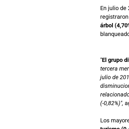
En julio d
registraro
árbol (4,7
blanqueado
"
El grupo d
tercera men
julio de 20
disminucion
relacionado
(-0,82%)",
a
Los mayore