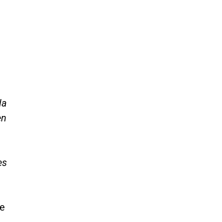
la
en
es
de