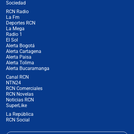
Ejército
Sociedad
RCN Radio
Las razones para escoger al nuevo
La Fm
director de la Policía
Deportes RCN
La Mega
Radio 1
El Sol
Alerta Bogotá
Alerta Cartagena
Alerta Paisa
Alerta Tolima
Alerta Bucaramanga
Canal RCN
NTN24
RCN Comerciales
RCN Novelas
Noticias RCN
SuperLike
La República
RCN Social