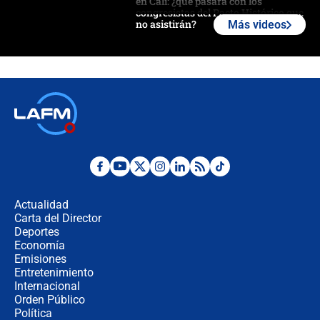
en Cali: ¿qué pasará con los
congresistas del Pacto Histórico que
no asistirán?
Más videos
Álvaro Uribe asistirá a la posesión y
crece el pulso por la elección del
contralor
🔴 EN VIVO | Noticiero La FM con
Juan Lozano - 6 de agosto de 2026
¿Por qué De la Espriella gobernará
desde Barranquilla? Experto explica
la razón
Actualidad
Carta del Director
Estratega de Abelardo de la Espriella
Deportes
revela cómo venció a la “casta
Economía
política” en campaña: “Estaba
Emisiones
completamente seguro”
Entretenimiento
Internacional
Alias ‘Calarcá’ habría pagado $60
Orden Público
millones al mes a un supuesto
Política
coronel para filtrar información del