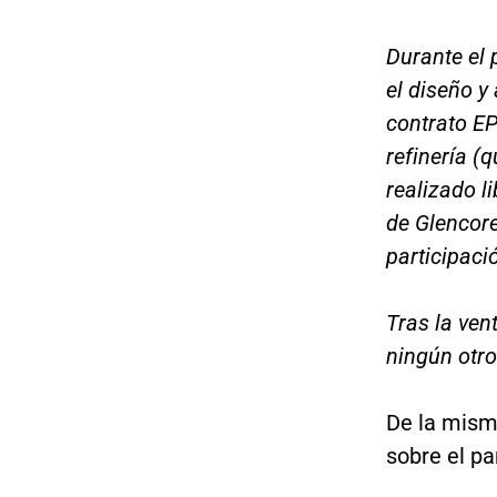
Durante el 
el diseño y
contrato EP
refinería (q
realizado l
de Glencore
participaci
Tras la ven
ningún otro
De la mism
sobre el par