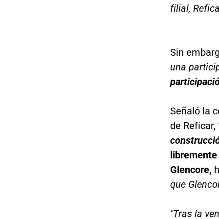
filial, Refica
Sin embarg
una partici
participaci
Señaló la 
de Reficar,
construcci
libremente 
Glencore,
h
que Glencor
"Tras la ve