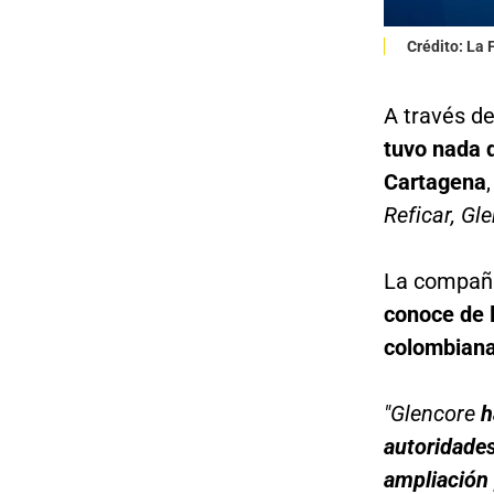
Crédito: La
A través d
tuvo nada q
Cartagena
Reficar, Gl
La compañí
conoce de l
colombian
"Glencore
h
autoridades
ampliación 