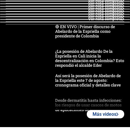
Ver nota completa
Ver nota completa
Ver nota completa
Ver nota completa
Ver nota completa
Ver nota completa
Ver nota completa
Ver nota completa
🔴 EN VIVO | Primer discurso de
Abelardo de la Espriella como
presidente de Colombia
¿La posesión de Abelardo De la
Espriella en Cali inicia la
descentralización en Colombia? Esto
respondió el alcalde Eder
Así será la posesión de Abelardo de
la Espriella este 7 de agosto:
cronograma oficial y detalles clave
Desde dermatitis hasta infecciones:
los riesgos de usar cascos de motos
de aplicaciones de transporte
Más videos
¿Cómo comprar dólares desde el
celular? Requisitos, pasos y