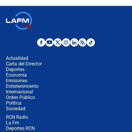
recomendaciones
Las seis de las 6 con Juan Lozano |
jueves 6 de agosto de 2026
Posesión de Abelardo De La Espriella
en Cali: ¿qué pasará con los
congresistas del Pacto Histórico que
Actualidad
no asistirán?
Carta del Director
Álvaro Uribe asistirá a la posesión y
Deportes
crece el pulso por la elección del
Economía
contralor
Emisiones
Entretenimiento
Internacional
🔴 EN VIVO | Noticiero La FM con
Orden Público
Juan Lozano - 6 de agosto de 2026
Política
Sociedad
RCN Radio
¿Por qué De la Espriella gobernará
La Fm
desde Barranquilla? Experto explica
la razón
Deportes RCN