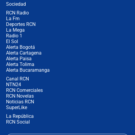
Sociedad
RCN Radio
Posesión de Abelardo De La Espriella
La Fm
en Cali: ¿qué pasará con los
congresistas del Pacto Histórico que
Deportes RCN
no asistirán?
La Mega
Radio 1
El Sol
Alerta Bogotá
Alerta Cartagena
Alerta Paisa
Alerta Tolima
Alerta Bucaramanga
Canal RCN
NTN24
RCN Comerciales
RCN Novelas
Noticias RCN
SuperLike
La República
RCN Social