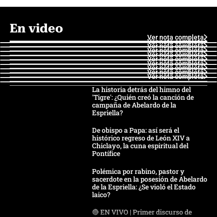
En video
Ver nota completa
Ver nota completa
Ver nota completa
Ver nota completa
Ver nota completa
Ver nota completa
Ver nota completa
Ver nota completa
Ver nota completa
Ver nota completa
La historia detrás del himno del
'Tigre': ¿Quién creó la canción de
campaña de Abelardo de la
Espriella?
De obispo a Papa: así será el
histórico regreso de León XIV a
Chiclayo, la cuna espiritual del
Pontífice
Polémica por rabino, pastor y
sacerdote en la posesión de Abelardo
de la Espriella: ¿Se violó el Estado
laico?
🔴 EN VIVO | Primer discurso de