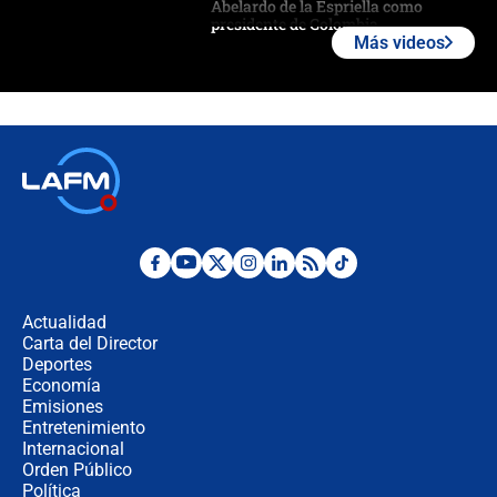
Abelardo de la Espriella como
presidente de Colombia
Más videos
¿La posesión de Abelardo De la
Espriella en Cali inicia la
descentralización en Colombia? Esto
respondió el alcalde Eder
Así será la posesión de Abelardo de
la Espriella este 7 de agosto:
cronograma oficial y detalles clave
Desde dermatitis hasta infecciones:
los riesgos de usar cascos de motos
de aplicaciones de transporte
Actualidad
Carta del Director
¿Cómo comprar dólares desde el
Deportes
celular? Requisitos, pasos y
Economía
recomendaciones
Emisiones
Entretenimiento
Internacional
Las seis de las 6 con Juan Lozano |
Orden Público
jueves 6 de agosto de 2026
Política