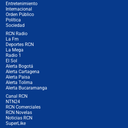
Entretenimiento
Internacional
Desde dermatitis hasta infecciones:
Orden Público
los riesgos de usar cascos de motos
Política
de aplicaciones de transporte
Sociedad
RCN Radio
¿Cómo comprar dólares desde el
La Fm
celular? Requisitos, pasos y
recomendaciones
Deportes RCN
La Mega
Radio 1
El Sol
Alerta Bogotá
Alerta Cartagena
Alerta Paisa
Alerta Tolima
Alerta Bucaramanga
Canal RCN
NTN24
RCN Comerciales
RCN Novelas
Noticias RCN
SuperLike