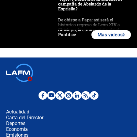
campaña de Abelardo de la
Espriella?
De obispo a Papa: así será el
histórico regreso de León XIV a
Chiclayo, la cuna espiritual del
Pontífice
Más videos
Polémica por rabino, pastor y
sacerdote en la posesión de Abelardo
de la Espriella: ¿Se violó el Estado
laico?
🔴 EN VIVO | Primer discurso de
Abelardo de la Espriella como
presidente de Colombia
¿La posesión de Abelardo De la
Espriella en Cali inicia la
descentralización en Colombia? Esto
Actualidad
respondió el alcalde Eder
Carta del Director
Así será la posesión de Abelardo de
Deportes
la Espriella este 7 de agosto:
Economía
cronograma oficial y detalles clave
Emisiones