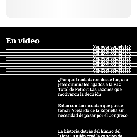
En video
Ver nota completa
Ver nota completa
Ver nota completa
Ver nota completa
Ver nota completa
Ver nota completa
Ver nota completa
Ver nota completa
Ver nota completa
Ver nota completa
¿Por qué trasladaron desde Itagüí a
jefes criminales ligados a la Paz
Total de Petro?: Las razones que
motivaron la decisión
Estas son las medidas que puede
tomar Abelardo de la Espriella sin
necesidad de pasar por el Congreso
La historia detrás del himno del
'Tigre': ¿Quién creó la canción de