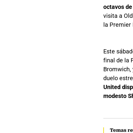
octavos de
visita a Ol
la Premier
Este sábado
final de l
Bromwich, 
duelo estre
United disp
modesto S
Temas re