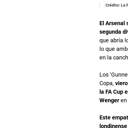
Crédito: La
El Arsenal 
segunda div
que abría l
lo que ambo
en la canch
Los 'Gunner
Copa,
viero
la FA Cup 
Wenger
en
Este empat
londinense 