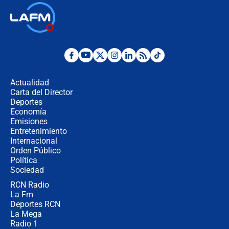
Las seis de las 6 con Juan Lozano |
jueves 6 de agosto de 2026
Posesión de Abelardo De La Espriella
en Cali: ¿qué pasará con los
congresistas del Pacto Histórico que
Actualidad
no asistirán?
Carta del Director
Álvaro Uribe asistirá a la posesión y
Deportes
crece el pulso por la elección del
Economía
contralor
Emisiones
Entretenimiento
Internacional
🔴 EN VIVO | Noticiero La FM con
Orden Público
Juan Lozano - 6 de agosto de 2026
Política
Sociedad
RCN Radio
¿Por qué De la Espriella gobernará
La Fm
desde Barranquilla? Experto explica
la razón
Deportes RCN
La Mega
Radio 1