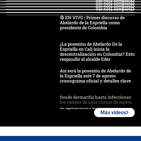
Ver nota completa
Ver nota completa
Ver nota completa
Ver nota completa
🔴 EN VIVO | Primer discurso de
Abelardo de la Espriella como
presidente de Colombia
¿La posesión de Abelardo De la
Espriella en Cali inicia la
descentralización en Colombia? Esto
respondió el alcalde Eder
Así será la posesión de Abelardo de
la Espriella este 7 de agosto:
cronograma oficial y detalles clave
Desde dermatitis hasta infecciones:
los riesgos de usar cascos de motos
de aplicaciones de transporte
Más videos
¿Cómo comprar dólares desde el
celular? Requisitos, pasos y
recomendaciones