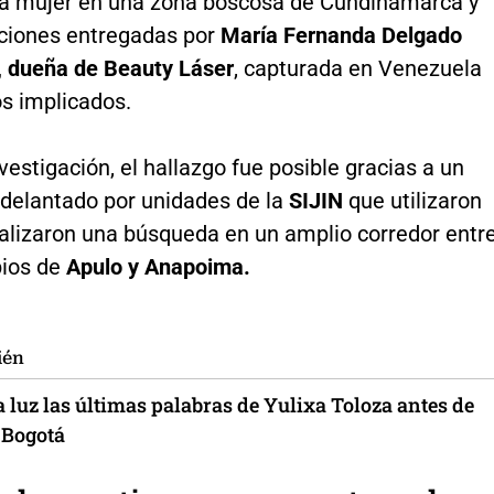
la mujer en una zona boscosa de Cundinamarca y
aciones entregadas por
María Fernanda Delgado
 dueña de Beauty Láser
, capturada en Venezuela
os implicados.
vestigación, el hallazgo fue posible gracias a un
adelantado por unidades de la
SIJIN
que utilizaron
ealizaron una búsqueda en un amplio corredor entr
pios de
Apulo y Anapoima.
ién
a luz las últimas palabras de Yulixa Toloza antes de
 Bogotá