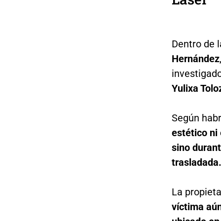
Dentro de 
Hernández
investigad
Yulixa Tolo
Según habrí
estético ni
sino durant
trasladada
La propiet
víctima aún