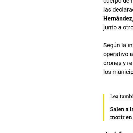
cuerpo de 
las declar
Hernández,
junto a otr
Según la in
operativo 
drones y r
los munici
Lea tamb
Salen a l
morir en