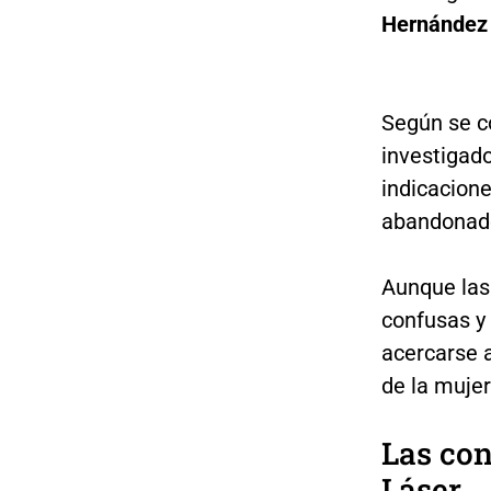
Hernández 
Según se c
investigado
indicacione
abandonado
Aunque las
confusas y 
acercarse 
de la mujer
Las con
Láser