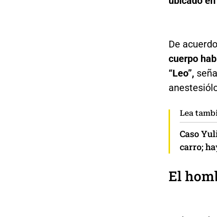
ubicado en 
De acuerdo
cuerpo hab
“Leo”,
seña
anestesiól
Lea tamb
Caso Yuli
carro; ha
El homb