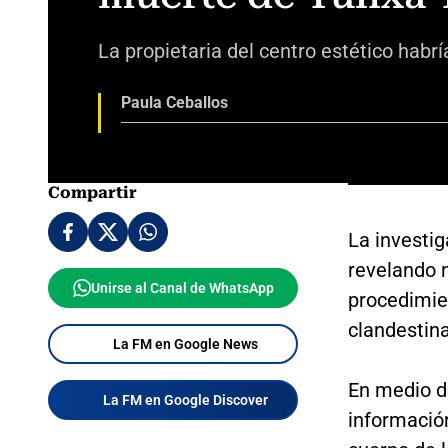
La propietaria del centro estético habr
Paula Ceballos
Compartir
La investig
revelando n
Unirse al Canal de WhatsApp
procedimien
clandestina
La FM en Google News
En medio de
La FM en Google Discover
información