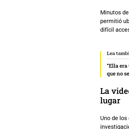
Minutos des
permitió ub
difícil acc
Lea tamb
“Ella era
que no s
La vide
lugar
Uno de los
investigaci