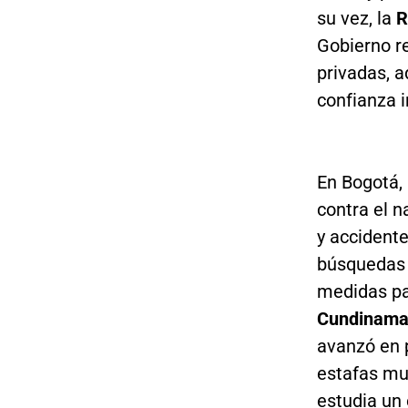
su vez, la
R
Gobierno r
privadas, a
confianza i
En Bogotá,
contra el n
y accident
búsquedas d
medidas par
Cundinama
avanzó en 
estafas mul
estudia un 