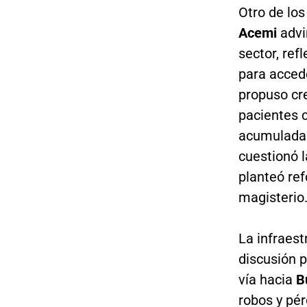
Otro de los
Acemi
advir
sector, ref
para acced
propuso cre
pacientes c
acumuladas
cuestionó l
planteó ref
magisterio
La infraes
discusión p
vía hacia
B
robos y pér