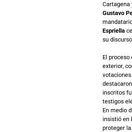
Cartagena y
Gustavo Pe
mandatario
Espriella
ce
su discurso
El proceso
exterior, c
votaciones.
destacaron
inscritos f
testigos el
En medio d
insistió en
proteger la