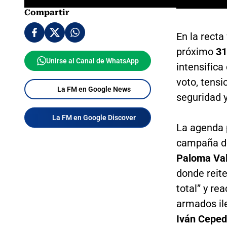
Compartir
En la recta
próximo
31
Unirse al Canal de WhatsApp
intensifica
voto, tensi
La FM en Google News
seguridad y
La FM en Google Discover
La agenda p
campaña de
Paloma Val
donde reit
total” y re
armados ile
Iván Cepe