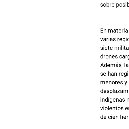
sobre posib
En materia 
varias reg
siete milit
drones carg
Además, la
se han reg
menores y 
desplazami
indígenas 
violentos 
de cien her