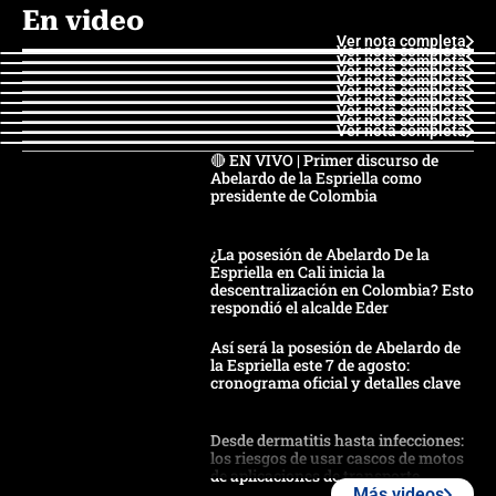
En video
Ver nota completa
Ver nota completa
Ver nota completa
Ver nota completa
Ver nota completa
Ver nota completa
Ver nota completa
Ver nota completa
Ver nota completa
Ver nota completa
🔴 EN VIVO | Primer discurso de
Abelardo de la Espriella como
presidente de Colombia
¿La posesión de Abelardo De la
Espriella en Cali inicia la
descentralización en Colombia? Esto
respondió el alcalde Eder
Así será la posesión de Abelardo de
la Espriella este 7 de agosto:
cronograma oficial y detalles clave
Desde dermatitis hasta infecciones:
los riesgos de usar cascos de motos
de aplicaciones de transporte
Más videos