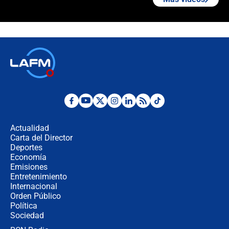
¿Cómo comprar dólares desde el
celular? Requisitos, pasos y
recomendaciones
Las seis de las 6 con Juan Lozano |
jueves 6 de agosto de 2026
Posesión de Abelardo De La Espriella
en Cali: ¿qué pasará con los
congresistas del Pacto Histórico que
Actualidad
no asistirán?
Carta del Director
Álvaro Uribe asistirá a la posesión y
Deportes
crece el pulso por la elección del
Economía
contralor
Emisiones
Entretenimiento
Internacional
🔴 EN VIVO | Noticiero La FM con
Orden Público
Juan Lozano - 6 de agosto de 2026
Política
Sociedad