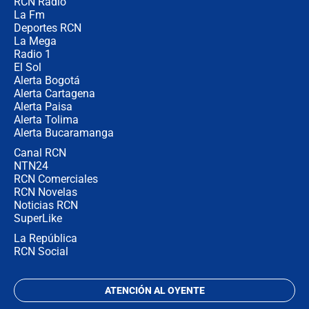
RCN Radio
¿Por qué De la Espriella gobernará
La Fm
desde Barranquilla? Experto explica
la razón
Deportes RCN
La Mega
Radio 1
El Sol
Alerta Bogotá
Alerta Cartagena
Alerta Paisa
Alerta Tolima
Alerta Bucaramanga
Canal RCN
NTN24
RCN Comerciales
RCN Novelas
Noticias RCN
SuperLike
La República
RCN Social
ATENCIÓN AL OYENTE