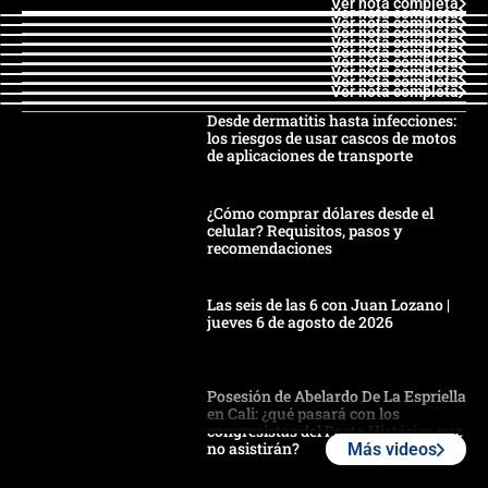
Ver nota completa
Ver nota completa
Ver nota completa
Ver nota completa
Ver nota completa
Ver nota completa
Ver nota completa
Ver nota completa
Ver nota completa
Ver nota completa
Desde dermatitis hasta infecciones:
los riesgos de usar cascos de motos
de aplicaciones de transporte
¿Cómo comprar dólares desde el
celular? Requisitos, pasos y
recomendaciones
Las seis de las 6 con Juan Lozano |
jueves 6 de agosto de 2026
Posesión de Abelardo De La Espriella
en Cali: ¿qué pasará con los
congresistas del Pacto Histórico que
no asistirán?
Más videos