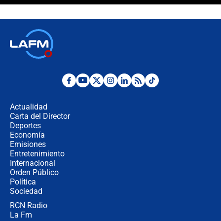
Álvaro Uribe asistirá a la posesión y
crece el pulso por la elección del
contralor
🔴 EN VIVO | Noticiero La FM con
Juan Lozano - 6 de agosto de 2026
¿Por qué De la Espriella gobernará
desde Barranquilla? Experto explica
la razón
Actualidad
Carta del Director
Estratega de Abelardo de la Espriella
Deportes
revela cómo venció a la “casta
Economía
política” en campaña: “Estaba
Emisiones
completamente seguro”
Entretenimiento
Internacional
Alias ‘Calarcá’ habría pagado $60
Orden Público
millones al mes a un supuesto
Política
coronel para filtrar información del
Ejército
Sociedad
RCN Radio
Las razones para escoger al nuevo
La Fm
director de la Policía