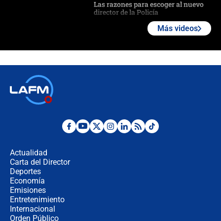
Las razones para escoger al nuevo
director de la Policía
Más videos
"Prohibir es la salida fácil": ¿Qué
futuro les espera a las cabalgatas en
Colombia?
Ministro de Defensa no descarta el
uso de la UNDMO ante posibles
disturbios durante la posesión
"No hubo fraude ni posibilidad de
fraude": Auditoría respondió a
señalamientos de Petro sobre
Actualidad
elección de Abelardo de La Espriella
Carta del Director
Tras su posesión, presidente De la
Deportes
Espriella empieza gira por regiones
Economía
donde perdió
Emisiones
Entretenimiento
Internacional
Las seis de las 6 con Juan Lozano |
Orden Público
miércoles 5 de agosto de 2026