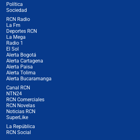
Política
Sociedad
RCN Radio
🔴 EN VIVO | Noticiero La FM con
La Fm
Juan Lozano - 5 de agosto de 2026
Deportes RCN
La Mega
Radio 1
El Sol
Alerta Bogotá
Alerta Cartagena
Alerta Paisa
Alerta Tolima
Alerta Bucaramanga
Canal RCN
NTN24
RCN Comerciales
RCN Novelas
Noticias RCN
SuperLike
La República
RCN Social