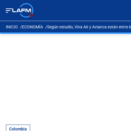
INICIO
ECONOMÍA
Según estudio, Viva Air y Avianca están entre
Colombia