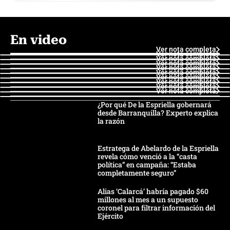
En video
Ver nota completa
Ver nota completa
Ver nota completa
Ver nota completa
Ver nota completa
Ver nota completa
Ver nota completa
Ver nota completa
Ver nota completa
Ver nota completa
¿Por qué De la Espriella gobernará
desde Barranquilla? Experto explica
la razón
Estratega de Abelardo de la Espriella
revela cómo venció a la “casta
política” en campaña: “Estaba
completamente seguro”
Alias ‘Calarcá’ habría pagado $60
millones al mes a un supuesto
coronel para filtrar información del
Ejército