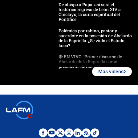
De obispo a Papa: así será el
histórico regreso de León XIV a
Chiclayo, la cuna espiritual del
Pontífice
Polémica por rabino, pastor y
sacerdote en la posesión de Abelardo
de la Espriella: ¿Se violó el Estado
laico?
🔴 EN VIVO | Primer discurso de
Abelardo de la Espriella como
presidente de Colombia
Más videos
¿La posesión de Abelardo De la
Espriella en Cali inicia la
descentralización en Colombia? Esto
respondió el alcalde Eder
Así será la posesión de Abelardo de
la Espriella este 7 de agosto:
cronograma oficial y detalles clave
Desde dermatitis hasta infecciones: