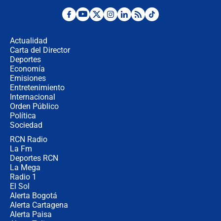
Posesión de Abelardo De La Espriella
en Cali: ¿qué pasará con los
congresistas del Pacto Histórico que
Actualidad
no asistirán?
Carta del Director
Álvaro Uribe asistirá a la posesión y
Deportes
crece el pulso por la elección del
Economía
contralor
Emisiones
Entretenimiento
Internacional
🔴 EN VIVO | Noticiero La FM con
Orden Público
Juan Lozano - 6 de agosto de 2026
Política
Sociedad
RCN Radio
¿Por qué De la Espriella gobernará
La Fm
desde Barranquilla? Experto explica
la razón
Deportes RCN
La Mega
Radio 1
El Sol
Alerta Bogotá
Alerta Cartagena
Alerta Paisa