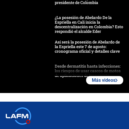
presidente de Colombia
¿La posesión de Abelardo De la
Espriella en Cali inicia la
descentralización en Colombia? Esto
respondió el alcalde Eder
Así será la posesión de Abelardo de
la Espriella este 7 de agosto:
cronograma oficial y detalles clave
Desde dermatitis hasta infecciones:
los riesgos de usar cascos de motos
de aplicaciones de transporte
Más videos
¿Cómo comprar dólares desde el
celular? Requisitos, pasos y
recomendaciones
Las seis de las 6 con Juan Lozano |
jueves 6 de agosto de 2026