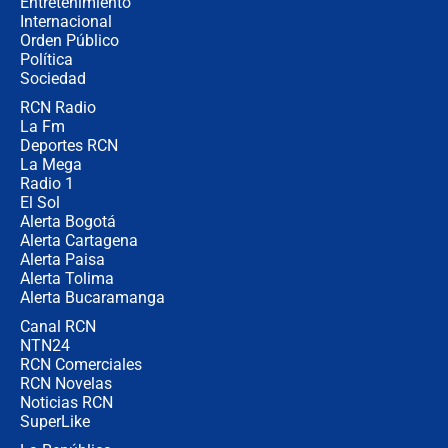
Entretenimiento
Internacional
Alias ‘Calarcá’ habría pagado $60
Orden Público
millones al mes a un supuesto
Política
coronel para filtrar información del
Ejército
Sociedad
RCN Radio
Las razones para escoger al nuevo
La Fm
director de la Policía
Deportes RCN
La Mega
Radio 1
El Sol
Alerta Bogotá
Alerta Cartagena
Alerta Paisa
Alerta Tolima
Alerta Bucaramanga
Canal RCN
NTN24
RCN Comerciales
RCN Novelas
Noticias RCN
SuperLike