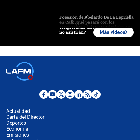
Posesión de Abelardo De La Espriella
en Cali: ¿qué pasará con los
congresistas del Pacto Histórico que
no asistirán?
Más videos
Álvaro Uribe asistirá a la posesión y
crece el pulso por la elección del
contralor
🔴 EN VIVO | Noticiero La FM con
Juan Lozano - 6 de agosto de 2026
¿Por qué De la Espriella gobernará
desde Barranquilla? Experto explica
la razón
Actualidad
Carta del Director
Estratega de Abelardo de la Espriella
Deportes
revela cómo venció a la “casta
Economía
política” en campaña: “Estaba
Emisiones
completamente seguro”