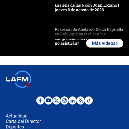
Las seis de las 6 con Juan Lozano |
jueves 6 de agosto de 2026
Posesión de Abelardo De La Espriella
en Cali: ¿qué pasará con los
congresistas del Pacto Histórico que
no asistirán?
Más videos
Álvaro Uribe asistirá a la posesión y
crece el pulso por la elección del
contralor
🔴 EN VIVO | Noticiero La FM con
Juan Lozano - 6 de agosto de 2026
¿Por qué De la Espriella gobernará
desde Barranquilla? Experto explica
la razón
Actualidad
Carta del Director
Estratega de Abelardo de la Espriella
Deportes