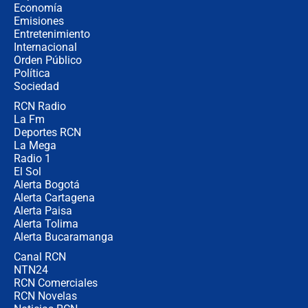
revela cómo venció a la “casta
Economía
política” en campaña: “Estaba
Emisiones
completamente seguro”
Entretenimiento
Internacional
Alias ‘Calarcá’ habría pagado $60
Orden Público
millones al mes a un supuesto
Política
coronel para filtrar información del
Ejército
Sociedad
RCN Radio
Las razones para escoger al nuevo
La Fm
director de la Policía
Deportes RCN
La Mega
Radio 1
El Sol
Alerta Bogotá
Alerta Cartagena
Alerta Paisa
Alerta Tolima
Alerta Bucaramanga
Canal RCN
NTN24
RCN Comerciales
RCN Novelas