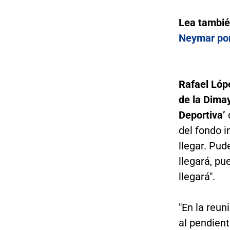
Lea tambi
Neymar por
Rafael Lóp
de la Dima
Deportiva’
del fondo i
llegar. Pud
llegará, pu
llegará".
"En la reun
al pendient