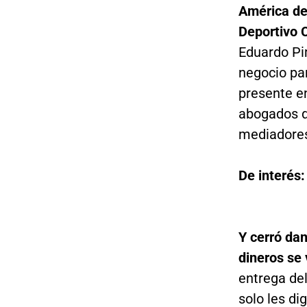
América de
Deportivo 
Eduardo Pi
negocio par
presente en
abogados d
mediadores
De interés
Y cerró dan
dineros se 
entrega de
solo les di