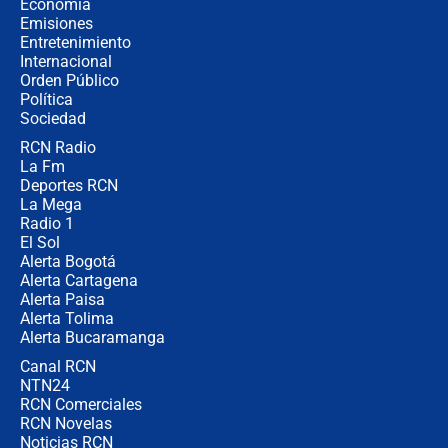
Economía
se sintió en varias ciudades
Emisiones
Entretenimiento
Internacional
🔴 EN VIVO | Noticiero La FM con
Orden Público
Juan Lozano - 10 de agosto de 2026
Política
Sociedad
RCN Radio
¿Por qué trasladaron desde Itagüí a
La Fm
jefes criminales ligados a la Paz
Total de Petro?: Las razones que
Deportes RCN
motivaron la decisión
La Mega
Radio 1
El Sol
Alerta Bogotá
Alerta Cartagena
Alerta Paisa
Alerta Tolima
Alerta Bucaramanga
Canal RCN
NTN24
RCN Comerciales
RCN Novelas
Noticias RCN