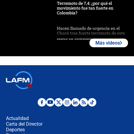
Terremoto de 7,4: ¿por qué el
movimiento fue tan fuerte en
Colombia?
Hacen llamado de urgencia en el
Chocó tras fuerte terremoto de este
lunes en Colombia
Más videos
Estas fueron las medidas que activó
la UNGRD tras el fuerte terremoto de
7,4 hoy en Colombia
Terremoto en Cali: colapsó edificio
de tres pisos y rescataron a una
niña entre los escombros
Fuerte temblor en Colombia hoy:
evacúan edificios y reportan daños
en Pereira, Armenia y Medellín
Actualidad
Carta del Director
Fuerte terremoto en Colombia se
Deportes
registró hoy 10 de agosto; sacudida