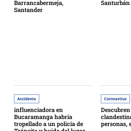
Barrancabermeja,
Santurbán
Santander
Accidente
Coronavirus
influenciadora en
Descubren 
Bucaramanga habría
clandestin
tropellado a un policía de
personas,
Tránsito y huido del lugar