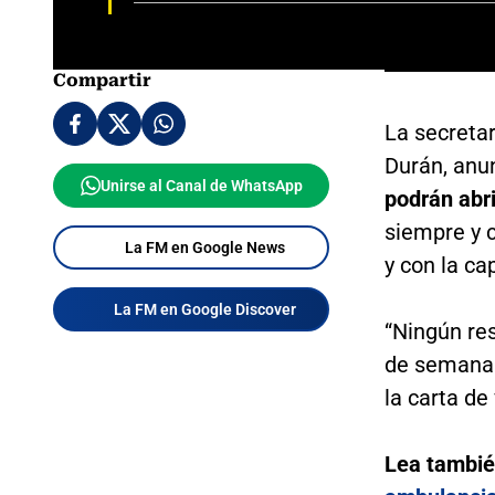
Compartir
La secretar
Durán, anu
Unirse al Canal de WhatsApp
podrán abri
siempre y 
La FM en Google News
y con la ca
La FM en Google Discover
“Ningún res
de semana. 
la carta de
Lea tambi