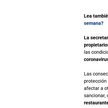
Lea tambi
semana?
La secreta
propietario
las condici
coronaviru
Las consec
protección 
afectar a o
sancionar,
restaurante