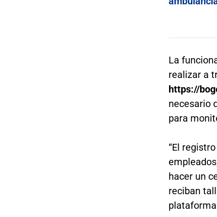
ambulancia
La funcion
realizar a 
https://bo
necesario 
para monit
“El registr
empleados,
hacer un c
reciban tal
plataforma 