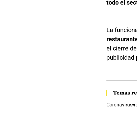
todo el sec
La funciona
restaurant
el cierre d
publicidad 
Temas re
Coronavirus
r