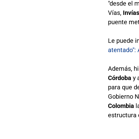
"desde el m
Vías,
Invía
puente metá
Le puede i
atentado": 
Además, hi
Córdoba
y 
para que d
Gobierno Na
Colombia
l
estructura 