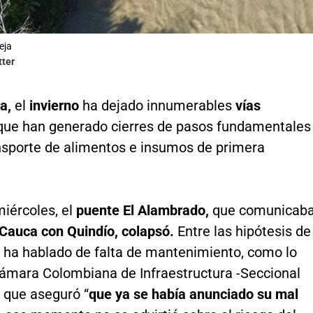
eja
tter
a,
el
invierno
ha dejado innumerables
vías
ue han generado cierres de pasos fundamentales
ansporte de alimentos e insumos de primera
iércoles, el
puente El Alambrado,
que comunicab
 Cauca con Quindío, colapsó.
Entre las hipótesis de
e ha hablado de falta de mantenimiento, como lo
Cámara Colombiana de Infraestructura -Seccional
 que aseguró “
que ya se había anunciado su mal