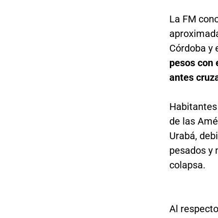
La FM cono
aproximada
Córdoba y e
pesos con e
antes cruza
Habitantes
de las Amér
Urabá, debi
pesados y n
colapsa.
Al respecto