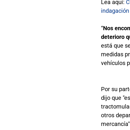
Lea aquí:
C
indagación
“
Nos encon
deterioro q
está que s
medidas pr
vehículos p
Por su part
dijo que "e
tractomula
otros depa
mercancía"