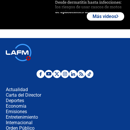
Desde dermatitis hasta infecciones:
los riesgos de usar cascos de motos
de aplicaciones de transporte
Más videos
¿Cómo comprar dólares desde el
celular? Requisitos, pasos y
recomendaciones
Las seis de las 6 con Juan Lozano |
jueves 6 de agosto de 2026
Posesión de Abelardo De La Espriella
en Cali: ¿qué pasará con los
congresistas del Pacto Histórico que
Actualidad
no asistirán?
Carta del Director
Álvaro Uribe asistirá a la posesión y
Deportes
crece el pulso por la elección del
Economía
contralor
Emisiones
Entretenimiento
Internacional
🔴 EN VIVO | Noticiero La FM con
Orden Público
Juan Lozano - 6 de agosto de 2026