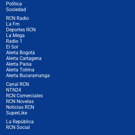
Política
Sociedad
RCN Radio
¿Por qué De la Espriella gobernará
La Fm
desde Barranquilla? Experto explica
la razón
Deportes RCN
La Mega
Radio 1
El Sol
Alerta Bogotá
Alerta Cartagena
Alerta Paisa
Alerta Tolima
Alerta Bucaramanga
Canal RCN
NTN24
RCN Comerciales
RCN Novelas
Noticias RCN
SuperLike
La República
RCN Social