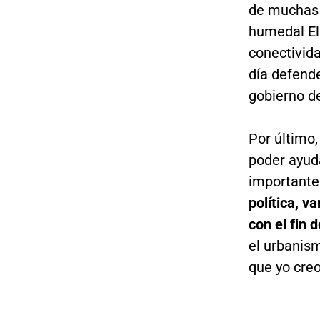
de muchas 
humedal El 
conectivida
día defend
gobierno d
Por último
poder ayud
importante
política, v
con el fin 
el urbanism
que yo creo