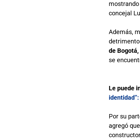
mostrando 
concejal Lu
Además, ma
detriment
de Bogotá, 
se encuent
Le puede i
identidad”:
Por su part
agregó qu
constructor