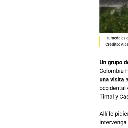
Humedales 
Crédito: Alc
Un grupo d
Colombia H
una visita
a
occidental 
Tintal y Cas
Allí le pid
intervenga