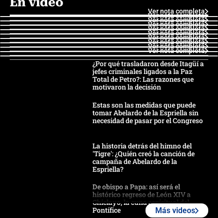
En video
Ver nota completa
Ver nota completa
Ver nota completa
Ver nota completa
Ver nota completa
Ver nota completa
Ver nota completa
Ver nota completa
Ver nota completa
Ver nota completa
¿Por qué trasladaron desde Itagüí a
jefes criminales ligados a la Paz
Total de Petro?: Las razones que
motivaron la decisión
Estas son las medidas que puede
tomar Abelardo de la Espriella sin
necesidad de pasar por el Congreso
La historia detrás del himno del
'Tigre': ¿Quién creó la canción de
campaña de Abelardo de la
Espriella?
De obispo a Papa: así será el
histórico regreso de León XIV a
Chiclayo, la cuna espiritual del
Pontífice
Más videos