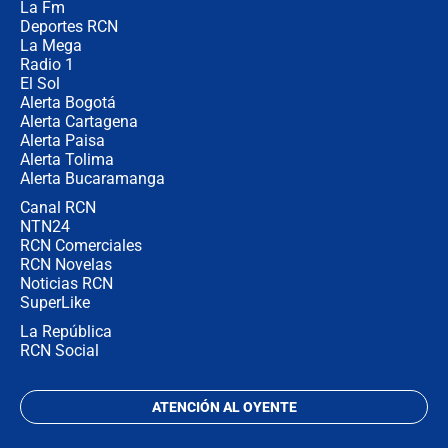
La Fm
celular? Requisitos, pasos y
recomendaciones
Deportes RCN
La Mega
Radio 1
El Sol
Alerta Bogotá
Alerta Cartagena
Alerta Paisa
Alerta Tolima
Alerta Bucaramanga
Canal RCN
NTN24
RCN Comerciales
RCN Novelas
Noticias RCN
SuperLike
La República
RCN Social
ATENCIÓN AL OYENTE