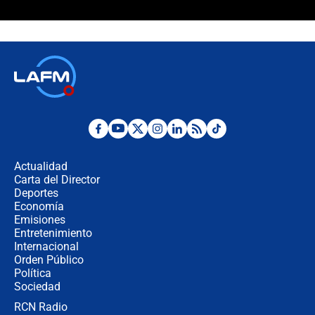
Polémica por rabino, pastor y
sacerdote en la posesión de Abelardo
de la Espriella: ¿Se violó el Estado
laico?
🔴 EN VIVO | Primer discurso de
Abelardo de la Espriella como
presidente de Colombia
¿La posesión de Abelardo De la
Espriella en Cali inicia la
descentralización en Colombia? Esto
Actualidad
respondió el alcalde Eder
Carta del Director
Así será la posesión de Abelardo de
Deportes
la Espriella este 7 de agosto:
Economía
cronograma oficial y detalles clave
Emisiones
Entretenimiento
Internacional
Desde dermatitis hasta infecciones:
Orden Público
los riesgos de usar cascos de motos
Política
de aplicaciones de transporte
Sociedad
RCN Radio
¿Cómo comprar dólares desde el