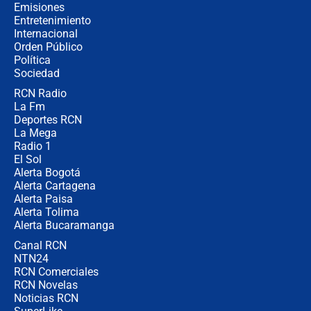
recomendaciones
Emisiones
Entretenimiento
Internacional
Las seis de las 6 con Juan Lozano |
Orden Público
jueves 6 de agosto de 2026
Política
Sociedad
RCN Radio
Posesión de Abelardo De La Espriella
La Fm
en Cali: ¿qué pasará con los
congresistas del Pacto Histórico que
Deportes RCN
no asistirán?
La Mega
Radio 1
El Sol
Alerta Bogotá
Alerta Cartagena
Alerta Paisa
Alerta Tolima
Alerta Bucaramanga
Canal RCN
NTN24
RCN Comerciales
RCN Novelas
Noticias RCN