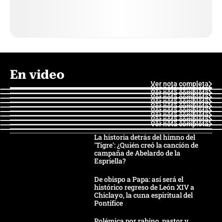
En video
Ver nota completa
Ver nota completa
Ver nota completa
Ver nota completa
Ver nota completa
Ver nota completa
Ver nota completa
Ver nota completa
Ver nota completa
Ver nota completa
La historia detrás del himno del
'Tigre': ¿Quién creó la canción de
campaña de Abelardo de la
Espriella?
De obispo a Papa: así será el
histórico regreso de León XIV a
Chiclayo, la cuna espiritual del
Pontífice
Polémica por rabino, pastor y