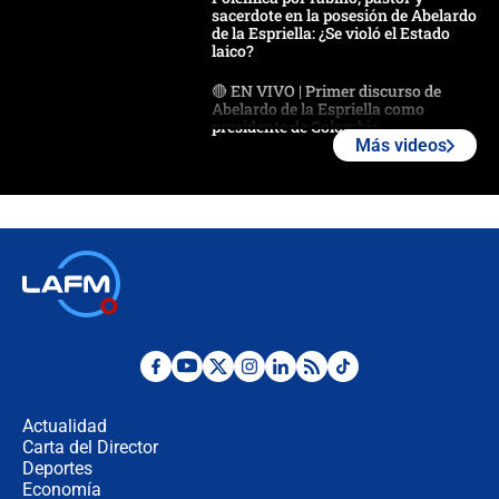
sacerdote en la posesión de Abelardo
de la Espriella: ¿Se violó el Estado
laico?
🔴 EN VIVO | Primer discurso de
Abelardo de la Espriella como
presidente de Colombia
Más videos
¿La posesión de Abelardo De la
Espriella en Cali inicia la
descentralización en Colombia? Esto
respondió el alcalde Eder
Así será la posesión de Abelardo de
la Espriella este 7 de agosto:
cronograma oficial y detalles clave
Desde dermatitis hasta infecciones:
los riesgos de usar cascos de motos
de aplicaciones de transporte
Actualidad
Carta del Director
¿Cómo comprar dólares desde el
Deportes
celular? Requisitos, pasos y
Economía