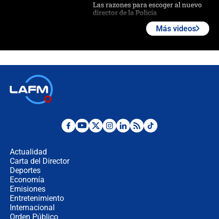
Las razones para escoger al nuevo
director de la Policía
Más videos
"Prohibir es la salida fácil": ¿Qué
futuro les espera a las cabalgatas en
Colombia?
Ministro de Defensa no descarta el
uso de la UNDMO ante posibles
disturbios durante la posesión
"No hubo fraude ni posibilidad de
fraude": Auditoría respondió a
señalamientos de Petro sobre
Actualidad
elección de Abelardo de La Espriella
Carta del Director
Tras su posesión, presidente De la
Deportes
Espriella empieza gira por regiones
Economía
donde perdió
Emisiones
Entretenimiento
Internacional
Las seis de las 6 con Juan Lozano |
Orden Público
miércoles 5 de agosto de 2026