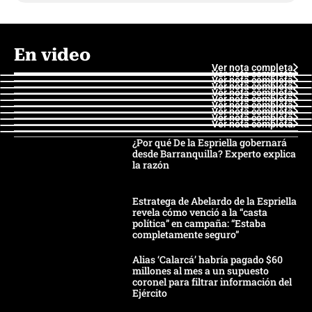
En video
Ver nota completa
Ver nota completa
Ver nota completa
Ver nota completa
Ver nota completa
Ver nota completa
Ver nota completa
Ver nota completa
Ver nota completa
Ver nota completa
¿Por qué De la Espriella gobernará
desde Barranquilla? Experto explica
la razón
Estratega de Abelardo de la Espriella
revela cómo venció a la “casta
política” en campaña: “Estaba
completamente seguro”
Alias ‘Calarcá’ habría pagado $60
millones al mes a un supuesto
coronel para filtrar información del
Ejército