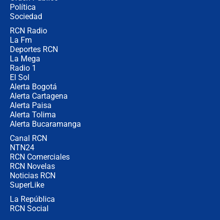
Política
Sociedad
RCN Radio
🔴 EN VIVO | Noticiero La FM con
La Fm
Juan Lozano - 5 de agosto de 2026
Deportes RCN
La Mega
Radio 1
El Sol
Alerta Bogotá
Alerta Cartagena
Alerta Paisa
Alerta Tolima
Alerta Bucaramanga
Canal RCN
NTN24
RCN Comerciales
RCN Novelas
Noticias RCN
SuperLike
La República
RCN Social