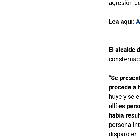
agresión d
Lea aquí:
A
El alcalde 
consternaci
“
Se present
procede a h
huye y se 
allí
es pers
había resul
persona int
disparo en