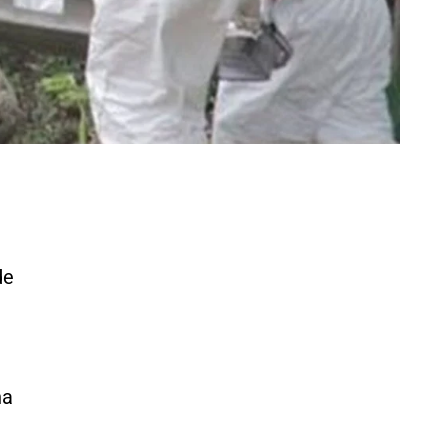
de
na