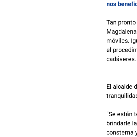
nos benefic
Tan pronto 
Magdalena, 
móviles. I
el procedim
cadáveres.
El alcalde 
tranquilida
“Se están 
brindarle l
consterna 