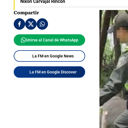
Nixon Carvajal Rincón
Compartir
Unirse al Canal de WhatsApp
La FM en Google News
La FM en Google Discover