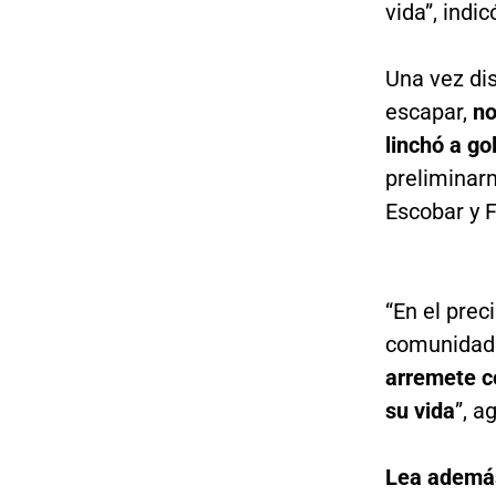
vida”, indi
Una vez di
escapar,
no
linchó a go
preliminar
Escobar y 
“En el prec
comunidad 
arremete c
su vida
”, a
Lea ademá