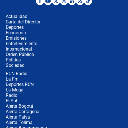
Posesión de Abelardo De La Espriella
en Cali: ¿qué pasará con los
congresistas del Pacto Histórico que
Actualidad
no asistirán?
Carta del Director
Álvaro Uribe asistirá a la posesión y
Deportes
crece el pulso por la elección del
Economía
contralor
Emisiones
Entretenimiento
Internacional
🔴 EN VIVO | Noticiero La FM con
Orden Público
Juan Lozano - 6 de agosto de 2026
Política
Sociedad
RCN Radio
¿Por qué De la Espriella gobernará
La Fm
desde Barranquilla? Experto explica
la razón
Deportes RCN
La Mega
Radio 1
El Sol
Alerta Bogotá
Alerta Cartagena
Alerta Paisa
Alerta Tolima
Alerta Bucaramanga