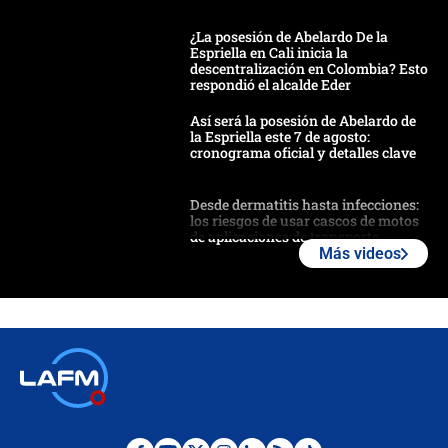
¿La posesión de Abelardo De la
Espriella en Cali inicia la
descentralización en Colombia? Esto
respondió el alcalde Eder
Así será la posesión de Abelardo de
la Espriella este 7 de agosto:
cronograma oficial y detalles clave
Desde dermatitis hasta infecciones:
los riesgos de usar cascos de motos
de aplicaciones de transporte
Más videos
¿Cómo comprar dólares desde el
celular? Requisitos, pasos y
recomendaciones
Las seis de las 6 con Juan Lozano |
jueves 6 de agosto de 2026