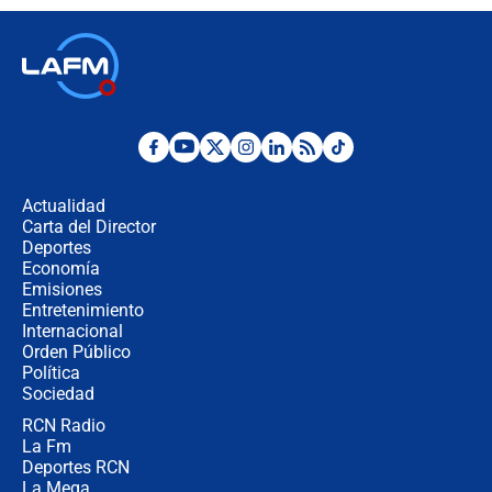
contralor
🔴 EN VIVO | Noticiero La FM con
Juan Lozano - 6 de agosto de 2026
¿Por qué De la Espriella gobernará
desde Barranquilla? Experto explica
la razón
Actualidad
Carta del Director
Estratega de Abelardo de la Espriella
Deportes
revela cómo venció a la “casta
Economía
política” en campaña: “Estaba
Emisiones
completamente seguro”
Entretenimiento
Internacional
Alias ‘Calarcá’ habría pagado $60
Orden Público
millones al mes a un supuesto
Política
coronel para filtrar información del
Ejército
Sociedad
RCN Radio
Las razones para escoger al nuevo
La Fm
director de la Policía
Deportes RCN
La Mega