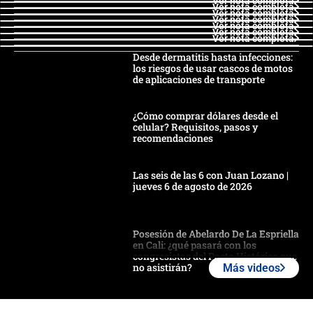
Ver nota completa
Ver nota completa
Ver nota completa
Ver nota completa
Ver nota completa
Ver nota completa
Ver nota completa
Desde dermatitis hasta infecciones:
los riesgos de usar cascos de motos
de aplicaciones de transporte
¿Cómo comprar dólares desde el
celular? Requisitos, pasos y
recomendaciones
Las seis de las 6 con Juan Lozano |
jueves 6 de agosto de 2026
Posesión de Abelardo De La Espriella
en Cali: ¿qué pasará con los
congresistas del Pacto Histórico que
no asistirán?
Más videos
Álvaro Uribe asistirá a la posesión y
crece el pulso por la elección del