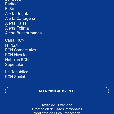
Radio 1
El Sol
Alerta Bogotá
Alerta Cartagena
Alerta Paisa
Alerta Tolima
Alerta Bucaramanga
Canal RCN
NTN24
RCN Comerciales
RCN Novelas
Noticias RCN
SuperLike
La República
RCN Social
ATENCIÓN AL OYENTE
Aviso de Privacidad
Protección de Datos Personales
Programa de Ética Empresarial