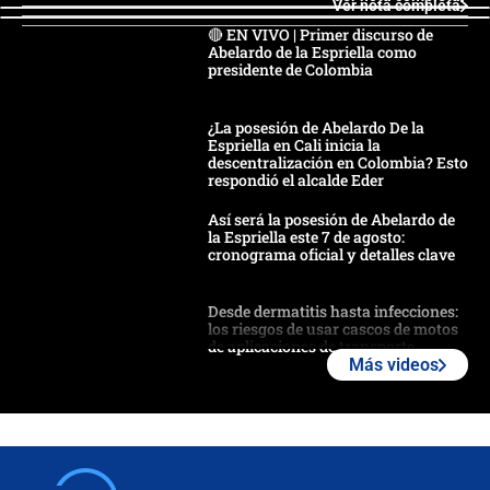
Ver nota completa
🔴 EN VIVO | Primer discurso de
Abelardo de la Espriella como
presidente de Colombia
¿La posesión de Abelardo De la
Espriella en Cali inicia la
descentralización en Colombia? Esto
respondió el alcalde Eder
Así será la posesión de Abelardo de
la Espriella este 7 de agosto:
cronograma oficial y detalles clave
Desde dermatitis hasta infecciones:
los riesgos de usar cascos de motos
de aplicaciones de transporte
Más videos
¿Cómo comprar dólares desde el
celular? Requisitos, pasos y
recomendaciones