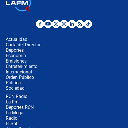
Las seis de las 6 con Juan Lozano |
jueves 6 de agosto de 2026
Posesión de Abelardo De La Espriella
en Cali: ¿qué pasará con los
congresistas del Pacto Histórico que
Actualidad
no asistirán?
Carta del Director
Álvaro Uribe asistirá a la posesión y
Deportes
crece el pulso por la elección del
Economía
contralor
Emisiones
Entretenimiento
Internacional
🔴 EN VIVO | Noticiero La FM con
Orden Público
Juan Lozano - 6 de agosto de 2026
Política
Sociedad
RCN Radio
¿Por qué De la Espriella gobernará
La Fm
desde Barranquilla? Experto explica
la razón
Deportes RCN
La Mega
Radio 1
El Sol