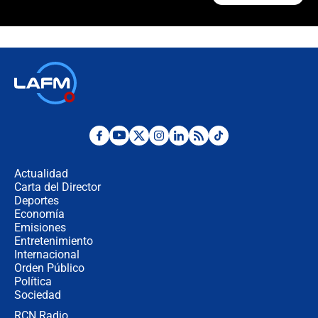
"Prohibir es la salida fácil": ¿Qué
futuro les espera a las cabalgatas en
Colombia?
Ministro de Defensa no descarta el
uso de la UNDMO ante posibles
disturbios durante la posesión
"No hubo fraude ni posibilidad de
fraude": Auditoría respondió a
señalamientos de Petro sobre
Actualidad
elección de Abelardo de La Espriella
Carta del Director
Tras su posesión, presidente De la
Deportes
Espriella empieza gira por regiones
Economía
donde perdió
Emisiones
Entretenimiento
Internacional
Las seis de las 6 con Juan Lozano |
Orden Público
miércoles 5 de agosto de 2026
Política
Sociedad
RCN Radio