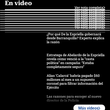
En video
Ver nota completa
Ver nota completa
Ver nota completa
Ver nota completa
Ver nota completa
Ver nota completa
Ver nota completa
Ver nota completa
Ver nota completa
Ver nota completa
¿Por qué De la Espriella gobernará
desde Barranquilla? Experto explica
la razón
Estratega de Abelardo de la Espriella
revela cómo venció a la “casta
política” en campaña: “Estaba
completamente seguro”
Alias ‘Calarcá’ habría pagado $60
millones al mes a un supuesto
coronel para filtrar información del
Ejército
Las razones para escoger al nuevo
director de la Policía
Más videos