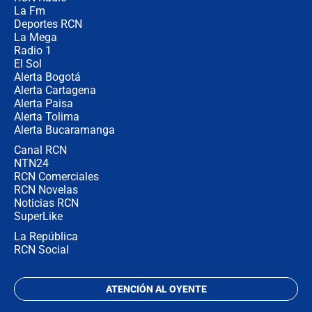
🔴 EN VIVO | Noticiero La FM con
La Fm
Juan Lozano - 5 de agosto de 2026
Deportes RCN
La Mega
Radio 1
El Sol
Alerta Bogotá
Alerta Cartagena
Alerta Paisa
Alerta Tolima
Alerta Bucaramanga
Canal RCN
NTN24
RCN Comerciales
RCN Novelas
Noticias RCN
SuperLike
La República
RCN Social
ATENCIÓN AL OYENTE