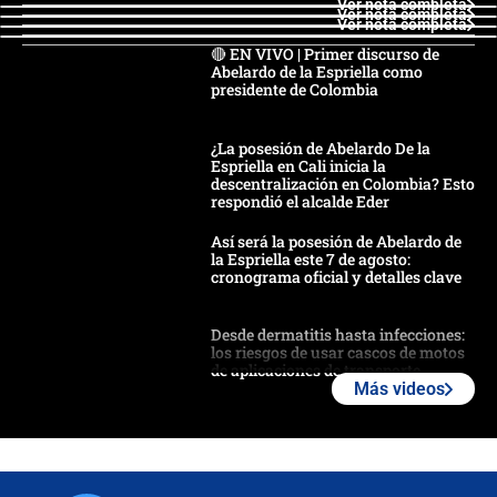
Ver nota completa
Ver nota completa
Ver nota completa
🔴 EN VIVO | Primer discurso de
Abelardo de la Espriella como
presidente de Colombia
¿La posesión de Abelardo De la
Espriella en Cali inicia la
descentralización en Colombia? Esto
respondió el alcalde Eder
Así será la posesión de Abelardo de
la Espriella este 7 de agosto:
cronograma oficial y detalles clave
Desde dermatitis hasta infecciones:
los riesgos de usar cascos de motos
de aplicaciones de transporte
Más videos
¿Cómo comprar dólares desde el
celular? Requisitos, pasos y
recomendaciones