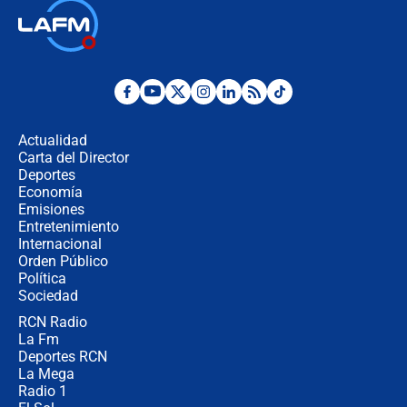
Las seis de las 6 con Juan Lozano |
jueves 6 de agosto de 2026
Posesión de Abelardo De La Espriella
en Cali: ¿qué pasará con los
congresistas del Pacto Histórico que
Actualidad
no asistirán?
Carta del Director
Álvaro Uribe asistirá a la posesión y
Deportes
crece el pulso por la elección del
Economía
contralor
Emisiones
Entretenimiento
Internacional
🔴 EN VIVO | Noticiero La FM con
Orden Público
Juan Lozano - 6 de agosto de 2026
Política
Sociedad
RCN Radio
¿Por qué De la Espriella gobernará
La Fm
desde Barranquilla? Experto explica
la razón
Deportes RCN
La Mega
Radio 1