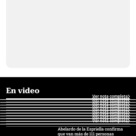
En video
Ver nota completa
Ver nota completa
Ver nota completa
Ver nota completa
Ver nota completa
Ver nota completa
Ver nota completa
Ver nota completa
Ver nota completa
Ver nota completa
Abelardo de la Espriella confirma
que van más de 111 personas