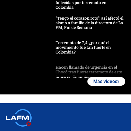
fallecidas por terremoto en
Colombia
"Tengo el corazón roto": así afectó el
sismo a familia de la directora de La
FM, Fin de Semana
Terremoto de 7,4: ¿por qué el
movimiento fue tan fuerte en
Colombia?
Hacen llamado de urgencia en el
Chocó tras fuerte terremoto de este
lunes en Colombia
Más videos
Estas fueron las medidas que activó
la UNGRD tras el fuerte terremoto de
7,4 hoy en Colombia
Terremoto en Cali: colapsó edificio
de tres pisos y rescataron a una
niña entre los escombros