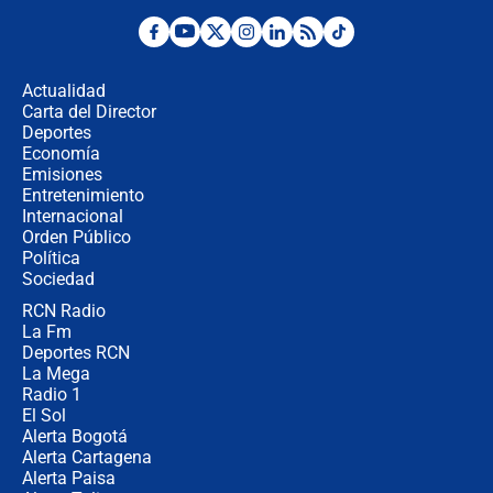
Fuerte temblor en Colombia hoy:
evacúan edificios y reportan daños
en Pereira, Armenia y Medellín
Actualidad
Carta del Director
Fuerte terremoto en Colombia se
Deportes
registró hoy 10 de agosto; sacudida
Economía
se sintió en varias ciudades
Emisiones
Entretenimiento
Internacional
🔴 EN VIVO | Noticiero La FM con
Orden Público
Juan Lozano - 10 de agosto de 2026
Política
Sociedad
RCN Radio
¿Por qué trasladaron desde Itagüí a
La Fm
jefes criminales ligados a la Paz
Total de Petro?: Las razones que
Deportes RCN
motivaron la decisión
La Mega
Radio 1
El Sol
Alerta Bogotá
Alerta Cartagena
Alerta Paisa