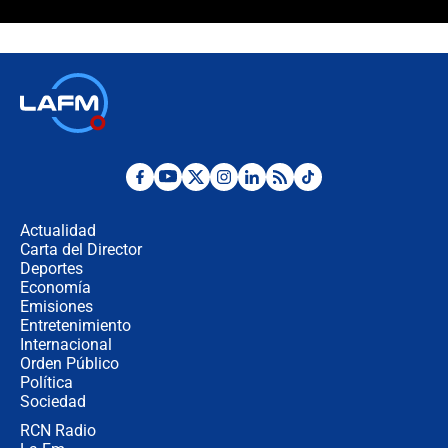
Álvaro Uribe asistirá a la posesión y
crece el pulso por la elección del
contralor
🔴 EN VIVO | Noticiero La FM con
Juan Lozano - 6 de agosto de 2026
¿Por qué De la Espriella gobernará
desde Barranquilla? Experto explica
la razón
Actualidad
Carta del Director
Estratega de Abelardo de la Espriella
Deportes
revela cómo venció a la “casta
Economía
política” en campaña: “Estaba
Emisiones
completamente seguro”
Entretenimiento
Internacional
Alias ‘Calarcá’ habría pagado $60
Orden Público
millones al mes a un supuesto
Política
coronel para filtrar información del
Ejército
Sociedad
RCN Radio
Las razones para escoger al nuevo