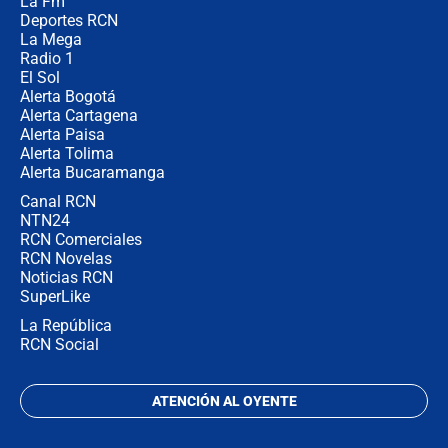
La Fm
director de la Policía
Deportes RCN
La Mega
Radio 1
El Sol
Alerta Bogotá
Alerta Cartagena
Alerta Paisa
Alerta Tolima
Alerta Bucaramanga
Canal RCN
NTN24
RCN Comerciales
RCN Novelas
Noticias RCN
SuperLike
La República
RCN Social
ATENCIÓN AL OYENTE