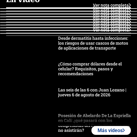
Ver nota completa
Ver nota completa
Ver nota completa
Ver nota completa
Ver nota completa
Ver nota completa
Ver nota completa
Ver nota completa
Ver nota completa
Ver nota completa
Desde dermatitis hasta infecciones:
los riesgos de usar cascos de motos
de aplicaciones de transporte
¿Cómo comprar dólares desde el
celular? Requisitos, pasos y
recomendaciones
Las seis de las 6 con Juan Lozano |
jueves 6 de agosto de 2026
Posesión de Abelardo De La Espriella
en Cali: ¿qué pasará con los
congresistas del Pacto Histórico que
no asistirán?
Más videos