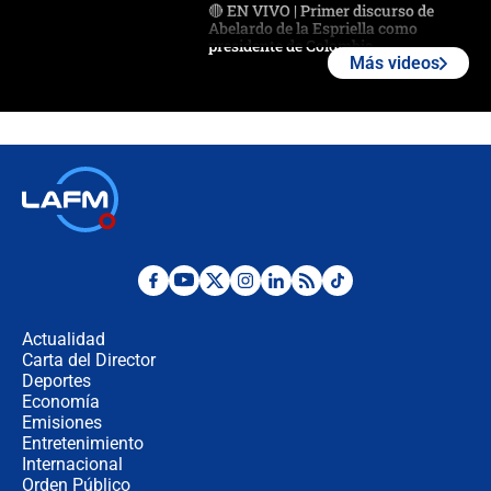
🔴 EN VIVO | Primer discurso de
Abelardo de la Espriella como
presidente de Colombia
Más videos
¿La posesión de Abelardo De la
Espriella en Cali inicia la
descentralización en Colombia? Esto
respondió el alcalde Eder
Así será la posesión de Abelardo de
la Espriella este 7 de agosto:
cronograma oficial y detalles clave
Desde dermatitis hasta infecciones:
los riesgos de usar cascos de motos
de aplicaciones de transporte
Actualidad
Carta del Director
¿Cómo comprar dólares desde el
Deportes
celular? Requisitos, pasos y
Economía
recomendaciones
Emisiones
Entretenimiento
Internacional
Las seis de las 6 con Juan Lozano |
Orden Público
jueves 6 de agosto de 2026