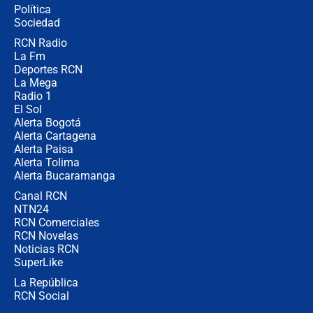
Política
Sociedad
RCN Radio
Posesión de Abelardo De La Espriella
La Fm
en Cali: ¿qué pasará con los
congresistas del Pacto Histórico que
Deportes RCN
no asistirán?
La Mega
Radio 1
El Sol
Alerta Bogotá
Alerta Cartagena
Alerta Paisa
Alerta Tolima
Alerta Bucaramanga
Canal RCN
NTN24
RCN Comerciales
RCN Novelas
Noticias RCN
SuperLike
La República
RCN Social