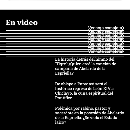
En video
Ver nota completa
Ver nota completa
Ver nota completa
Ver nota completa
Ver nota completa
Ver nota completa
Ver nota completa
Ver nota completa
Ver nota completa
Ver nota completa
La historia detrás del himno del
'Tigre': ¿Quién creó la canción de
campaña de Abelardo de la
Espriella?
De obispo a Papa: así será el
histórico regreso de León XIV a
Chiclayo, la cuna espiritual del
Pontífice
Polémica por rabino, pastor y
sacerdote en la posesión de Abelardo
de la Espriella: ¿Se violó el Estado
laico?