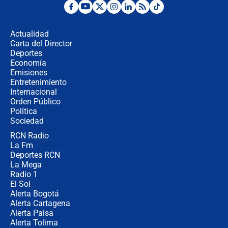
Estratega de Abelardo de la Espriella
revela cómo venció a la “casta
política” en campaña: “Estaba
Actualidad
completamente seguro”
Carta del Director
Alias ‘Calarcá’ habría pagado $60
Deportes
millones al mes a un supuesto
Economía
coronel para filtrar información del
Emisiones
Ejército
Entretenimiento
Internacional
Las razones para escoger al nuevo
Orden Público
director de la Policía
Política
Sociedad
RCN Radio
"Prohibir es la salida fácil": ¿Qué
La Fm
futuro les espera a las cabalgatas en
Colombia?
Deportes RCN
La Mega
Radio 1
El Sol
Alerta Bogotá
Alerta Cartagena
Alerta Paisa
Alerta Tolima