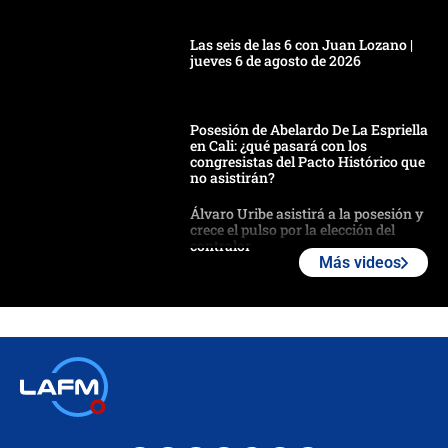
Las seis de las 6 con Juan Lozano |
jueves 6 de agosto de 2026
Posesión de Abelardo De La Espriella
en Cali: ¿qué pasará con los
congresistas del Pacto Histórico que
no asistirán?
Álvaro Uribe asistirá a la posesión y
crece el pulso por la elección del
contralor
Más videos
🔴 EN VIVO | Noticiero La FM con
Juan Lozano - 6 de agosto de 2026
¿Por qué De la Espriella gobernará
desde Barranquilla? Experto explica
la razón