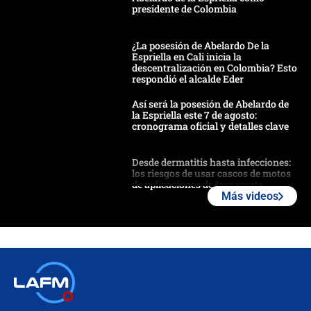
presidente de Colombia
¿La posesión de Abelardo De la
Espriella en Cali inicia la
descentralización en Colombia? Esto
respondió el alcalde Eder
Así será la posesión de Abelardo de
la Espriella este 7 de agosto:
cronograma oficial y detalles clave
Desde dermatitis hasta infecciones:
los riesgos de usar cascos de motos
de aplicaciones de transporte
Más videos
¿Cómo comprar dólares desde el
celular? Requisitos, pasos y
recomendaciones
Las seis de las 6 con Juan Lozano |
jueves 6 de agosto de 2026