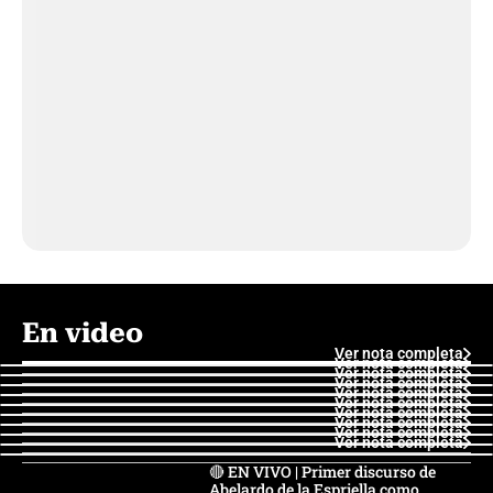
En video
Ver nota completa
Ver nota completa
Ver nota completa
Ver nota completa
Ver nota completa
Ver nota completa
Ver nota completa
Ver nota completa
Ver nota completa
Ver nota completa
🔴 EN VIVO | Primer discurso de
Abelardo de la Espriella como