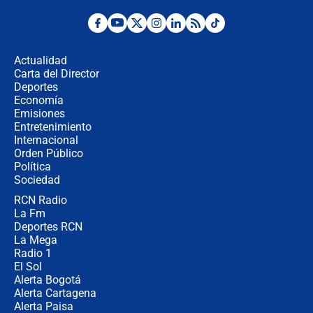
Posesión de Abelardo De La Espriella
en Cali: ¿qué pasará con los
congresistas del Pacto Histórico que
Actualidad
no asistirán?
Carta del Director
Álvaro Uribe asistirá a la posesión y
Deportes
crece el pulso por la elección del
Economía
contralor
Emisiones
Entretenimiento
Internacional
🔴 EN VIVO | Noticiero La FM con
Orden Público
Juan Lozano - 6 de agosto de 2026
Política
Sociedad
RCN Radio
¿Por qué De la Espriella gobernará
La Fm
desde Barranquilla? Experto explica
la razón
Deportes RCN
La Mega
Radio 1
El Sol
Alerta Bogotá
Alerta Cartagena
Alerta Paisa