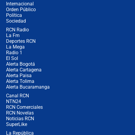
Internacional
Las razones para escoger al nuevo
Orden Público
director de la Policía
Política
Sociedad
RCN Radio
"Prohibir es la salida fácil": ¿Qué
La Fm
futuro les espera a las cabalgatas en
Colombia?
Deportes RCN
La Mega
Radio 1
El Sol
Alerta Bogotá
Alerta Cartagena
Alerta Paisa
Alerta Tolima
Alerta Bucaramanga
Canal RCN
NTN24
RCN Comerciales
RCN Novelas
Noticias RCN
SuperLike
La República