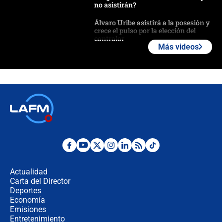
no asistirán?
Álvaro Uribe asistirá a la posesión y
crece el pulso por la elección del
contralor
Más videos
🔴 EN VIVO | Noticiero La FM con
Juan Lozano - 6 de agosto de 2026
¿Por qué De la Espriella gobernará
desde Barranquilla? Experto explica
la razón
Estratega de Abelardo de la Espriella
revela cómo venció a la “casta
política” en campaña: “Estaba
Actualidad
completamente seguro”
Carta del Director
Alias ‘Calarcá’ habría pagado $60
Deportes
millones al mes a un supuesto
Economía
coronel para filtrar información del
Emisiones
Ejército
Entretenimiento