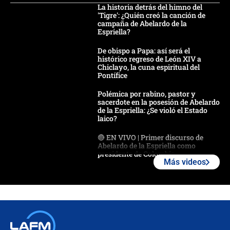
La historia detrás del himno del
'Tigre': ¿Quién creó la canción de
campaña de Abelardo de la
Espriella?
De obispo a Papa: así será el
histórico regreso de León XIV a
Chiclayo, la cuna espiritual del
Pontífice
Polémica por rabino, pastor y
sacerdote en la posesión de Abelardo
de la Espriella: ¿Se violó el Estado
laico?
🔴 EN VIVO | Primer discurso de
Abelardo de la Espriella como
presidente de Colombia
Más videos
¿La posesión de Abelardo De la
Espriella en Cali inicia la
descentralización en Colombia? Esto
respondió el alcalde Eder
Así será la posesión de Abelardo de