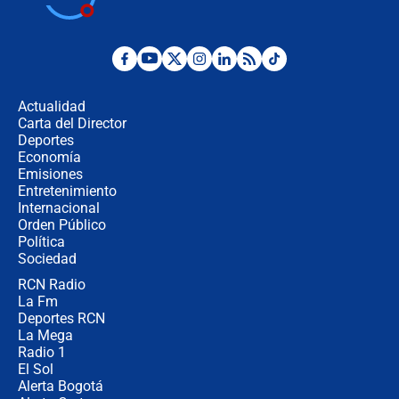
la Espriella este 7 de agosto:
cronograma oficial y detalles clave
Desde dermatitis hasta infecciones:
los riesgos de usar cascos de motos
de aplicaciones de transporte
Actualidad
Carta del Director
¿Cómo comprar dólares desde el
Deportes
celular? Requisitos, pasos y
Economía
recomendaciones
Emisiones
Entretenimiento
Internacional
Las seis de las 6 con Juan Lozano |
Orden Público
jueves 6 de agosto de 2026
Política
Sociedad
RCN Radio
Posesión de Abelardo De La Espriella
La Fm
en Cali: ¿qué pasará con los
congresistas del Pacto Histórico que
Deportes RCN
no asistirán?
La Mega
Radio 1
El Sol
Alerta Bogotá