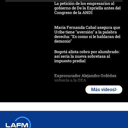
La petición de los empresarios al
gobierno de De la Espriella antes del
Congreso de la ANDI
María Fernanda Cabal asegura que
Uribe tiene "aversión" a la palabra
derecha: "Es como si le hablaran del
demonio"
Bogotá alista cobro por alumbrado:
así sería la nueva sobretasa al
impuesto predial
Exprocurador Alejandro Ordóñez
volvería a la OEA
Más videos
Las seis de las 6 con Juan Lozano |
martes 4 de agosto de 2026
🔴 EN VIVO | Noticiero La FM con