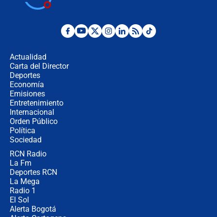
Juan Lozano - 4 de agosto de 2026
Ángela Benedetti revela el papel que
habría tenido Verónica Alcocer en la
campaña de Petro
Actualidad
Carta del Director
Cabal revela por qué De la Espriella
Deportes
no la quiso en el gabinete y
Economía
confirma: "Quiero ser presidente en
Emisiones
2030"
Entretenimiento
Internacional
Fiscal de EE.UU., director de la DEA
Orden Público
y Bernie Moreno asistirán a la
Política
posesión presidencial de Abelardo de
La Espriella
Sociedad
RCN Radio
Campaña Petro: Los puntos claros
La Fm
de la Fiscalía a Ricardo Roa para
buscar una eventual negociación
Deportes RCN
La Mega
Radio 1
El Sol
Alerta Bogotá