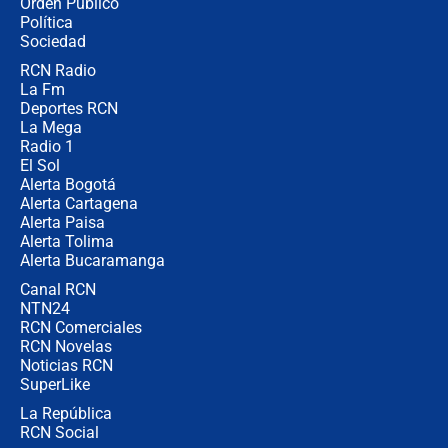
Orden Público
director de la Policía
Política
Sociedad
RCN Radio
"Prohibir es la salida fácil": ¿Qué
La Fm
futuro les espera a las cabalgatas en
Colombia?
Deportes RCN
La Mega
Radio 1
El Sol
Alerta Bogotá
Alerta Cartagena
Alerta Paisa
Alerta Tolima
Alerta Bucaramanga
Canal RCN
NTN24
RCN Comerciales
RCN Novelas
Noticias RCN
SuperLike
La República
RCN Social