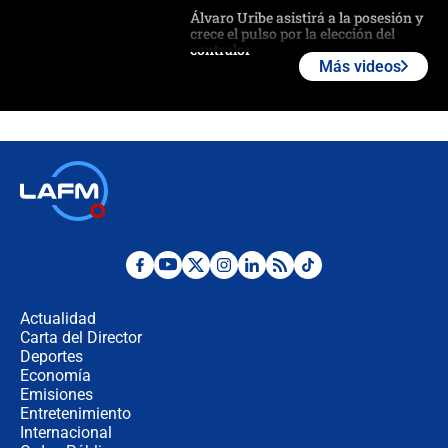
Álvaro Uribe asistirá a la posesión y
crece el pulso por la elección del
contralor
Más videos
🔴 EN VIVO | Noticiero La FM con
Juan Lozano - 6 de agosto de 2026
¿Por qué De la Espriella gobernará
desde Barranquilla? Experto explica
la razón
Estratega de Abelardo de la Espriella
revela cómo venció a la “casta
política” en campaña: “Estaba
Actualidad
completamente seguro”
Carta del Director
Alias ‘Calarcá’ habría pagado $60
Deportes
millones al mes a un supuesto
Economía
coronel para filtrar información del
Emisiones
Ejército
Entretenimiento
Internacional
Las razones para escoger al nuevo