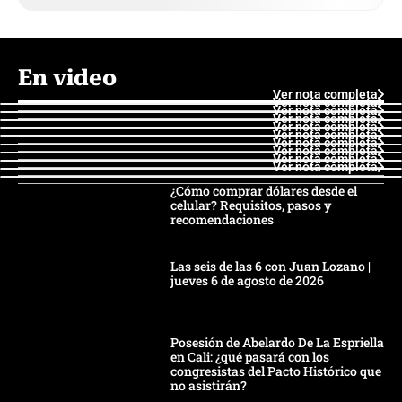
En video
Ver nota completa
Ver nota completa
Ver nota completa
Ver nota completa
Ver nota completa
Ver nota completa
Ver nota completa
Ver nota completa
Ver nota completa
Ver nota completa
¿Cómo comprar dólares desde el
celular? Requisitos, pasos y
recomendaciones
Las seis de las 6 con Juan Lozano |
jueves 6 de agosto de 2026
Posesión de Abelardo De La Espriella
en Cali: ¿qué pasará con los
congresistas del Pacto Histórico que
no asistirán?