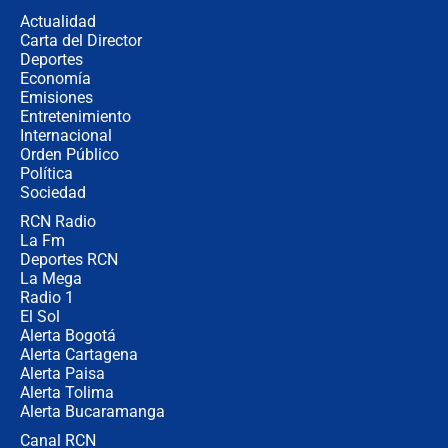
la razón
Actualidad
Carta del Director
Estratega de Abelardo de la Espriella
Deportes
revela cómo venció a la “casta
Economía
política” en campaña: “Estaba
Emisiones
completamente seguro”
Entretenimiento
Internacional
Alias ‘Calarcá’ habría pagado $60
Orden Público
millones al mes a un supuesto
Política
coronel para filtrar información del
Ejército
Sociedad
RCN Radio
Las razones para escoger al nuevo
La Fm
director de la Policía
Deportes RCN
La Mega
Radio 1
El Sol
Alerta Bogotá
Alerta Cartagena
Alerta Paisa
Alerta Tolima
Alerta Bucaramanga
Canal RCN