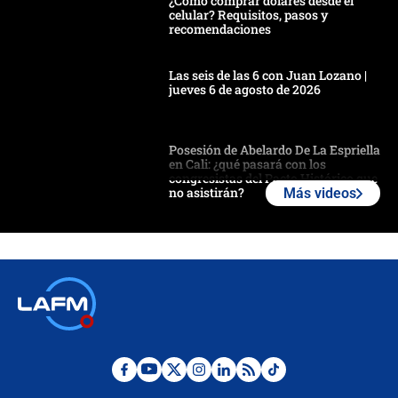
¿Cómo comprar dólares desde el
celular? Requisitos, pasos y
recomendaciones
Las seis de las 6 con Juan Lozano |
jueves 6 de agosto de 2026
Posesión de Abelardo De La Espriella
en Cali: ¿qué pasará con los
congresistas del Pacto Histórico que
no asistirán?
Más videos
Álvaro Uribe asistirá a la posesión y
crece el pulso por la elección del
contralor
🔴 EN VIVO | Noticiero La FM con
Juan Lozano - 6 de agosto de 2026
¿Por qué De la Espriella gobernará
desde Barranquilla? Experto explica