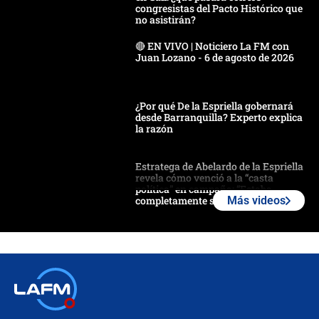
congresistas del Pacto Histórico que
no asistirán?
🔴 EN VIVO | Noticiero La FM con
Juan Lozano - 6 de agosto de 2026
¿Por qué De la Espriella gobernará
desde Barranquilla? Experto explica
la razón
Estratega de Abelardo de la Espriella
revela cómo venció a la “casta
política” en campaña: “Estaba
completamente seguro”
Más videos
Alias ‘Calarcá’ habría pagado $60
millones al mes a un supuesto
coronel para filtrar información del
Ejército
Las razones para escoger al nuevo
director de la Policía