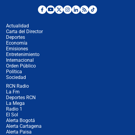
"Prohibir es la salida fácil": ¿Qué
futuro les espera a las cabalgatas en
Colombia?
Actualidad
Carta del Director
Ministro de Defensa no descarta el
Deportes
uso de la UNDMO ante posibles
Economía
disturbios durante la posesión
Emisiones
Entretenimiento
Internacional
"No hubo fraude ni posibilidad de
Orden Público
fraude": Auditoría respondió a
Política
señalamientos de Petro sobre
elección de Abelardo de La Espriella
Sociedad
RCN Radio
Tras su posesión, presidente De la
La Fm
Espriella empieza gira por regiones
donde perdió
Deportes RCN
La Mega
Radio 1
El Sol
Alerta Bogotá
Alerta Cartagena
Alerta Paisa