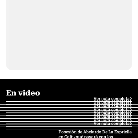
En video
Ver nota completa
Ver nota completa
Ver nota completa
Ver nota completa
Ver nota completa
Ver nota completa
Ver nota completa
Ver nota completa
Ver nota completa
Ver nota completa
Posesión de Abelardo De La Espriella
en Cali: ¿qué pasará con los