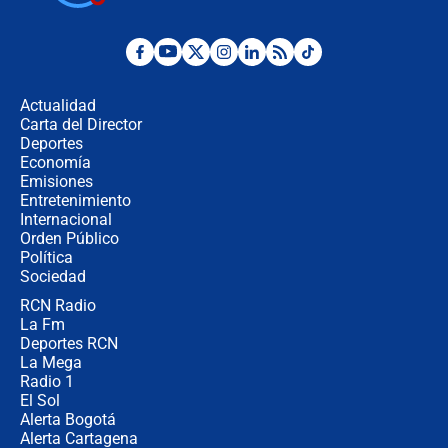
cronograma oficial y detalles clave
Desde dermatitis hasta infecciones:
los riesgos de usar cascos de motos
de aplicaciones de transporte
Actualidad
Carta del Director
¿Cómo comprar dólares desde el
Deportes
celular? Requisitos, pasos y
Economía
recomendaciones
Emisiones
Entretenimiento
Internacional
Las seis de las 6 con Juan Lozano |
Orden Público
jueves 6 de agosto de 2026
Política
Sociedad
RCN Radio
Posesión de Abelardo De La Espriella
La Fm
en Cali: ¿qué pasará con los
congresistas del Pacto Histórico que
Deportes RCN
no asistirán?
La Mega
Radio 1
El Sol
Alerta Bogotá
Alerta Cartagena