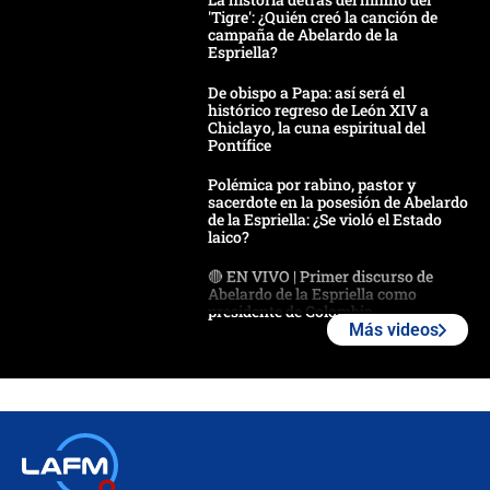
'Tigre': ¿Quién creó la canción de
campaña de Abelardo de la
Espriella?
De obispo a Papa: así será el
histórico regreso de León XIV a
Chiclayo, la cuna espiritual del
Pontífice
Polémica por rabino, pastor y
sacerdote en la posesión de Abelardo
de la Espriella: ¿Se violó el Estado
laico?
🔴 EN VIVO | Primer discurso de
Abelardo de la Espriella como
presidente de Colombia
Más videos
¿La posesión de Abelardo De la
Espriella en Cali inicia la
descentralización en Colombia? Esto
respondió el alcalde Eder
Así será la posesión de Abelardo de
la Espriella este 7 de agosto: