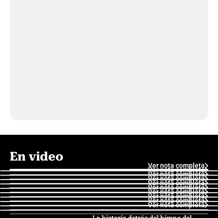
En video
Ver nota completa
Ver nota completa
Ver nota completa
Ver nota completa
Ver nota completa
Ver nota completa
Ver nota completa
Ver nota completa
Ver nota completa
Ver nota completa
La historia detrás del himno del