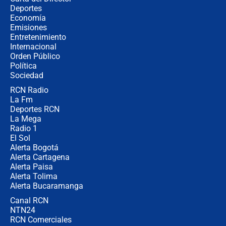
Estratega de Abelardo de la Espriella
Deportes
revela cómo venció a la “casta
Economía
política” en campaña: “Estaba
Emisiones
completamente seguro”
Entretenimiento
Internacional
Alias ‘Calarcá’ habría pagado $60
Orden Público
millones al mes a un supuesto
Política
coronel para filtrar información del
Ejército
Sociedad
RCN Radio
Las razones para escoger al nuevo
La Fm
director de la Policía
Deportes RCN
La Mega
Radio 1
El Sol
Alerta Bogotá
Alerta Cartagena
Alerta Paisa
Alerta Tolima
Alerta Bucaramanga
Canal RCN
NTN24
RCN Comerciales