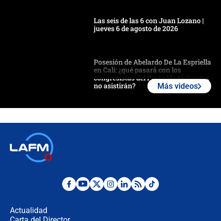
Las seis de las 6 con Juan Lozano |
jueves 6 de agosto de 2026
Posesión de Abelardo De La Espriella
en Cali: ¿qué pasará con los
congresistas del Pacto Histórico que
no asistirán?
Más videos
Álvaro Uribe asistirá a la posesión y
crece el pulso por la elección del
contralor
🔴 EN VIVO | Noticiero La FM con
Juan Lozano - 6 de agosto de 2026
¿Por qué De la Espriella gobernará
desde Barranquilla? Experto explica
la razón
Actualidad
Carta del Director