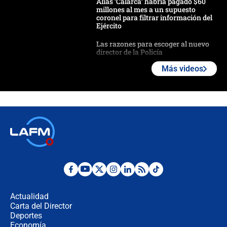
Alias ‘Calarcá’ habría pagado $60
millones al mes a un supuesto
coronel para filtrar información del
Ejército
Las razones para escoger al nuevo
director de la Policía
Más videos
"Prohibir es la salida fácil": ¿Qué
futuro les espera a las cabalgatas en
Colombia?
Ministro de Defensa no descarta el
uso de la UNDMO ante posibles
disturbios durante la posesión
"No hubo fraude ni posibilidad de
fraude": Auditoría respondió a
señalamientos de Petro sobre
Actualidad
elección de Abelardo de La Espriella
Carta del Director
Tras su posesión, presidente De la
Deportes
Espriella empieza gira por regiones
Economía