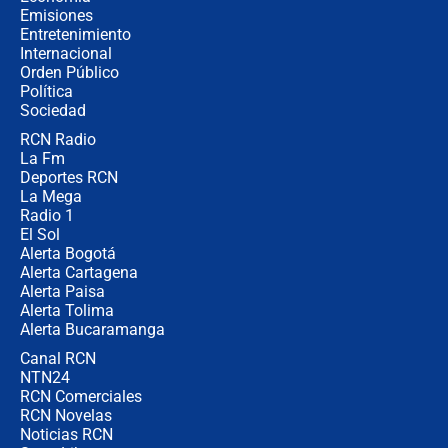
donde perdió
Emisiones
Entretenimiento
Internacional
Las seis de las 6 con Juan Lozano |
Orden Público
miércoles 5 de agosto de 2026
Política
Sociedad
RCN Radio
🔴 EN VIVO | Noticiero La FM con
La Fm
Juan Lozano - 5 de agosto de 2026
Deportes RCN
La Mega
Radio 1
El Sol
Alerta Bogotá
Alerta Cartagena
Alerta Paisa
Alerta Tolima
Alerta Bucaramanga
Canal RCN
NTN24
RCN Comerciales
RCN Novelas
Noticias RCN