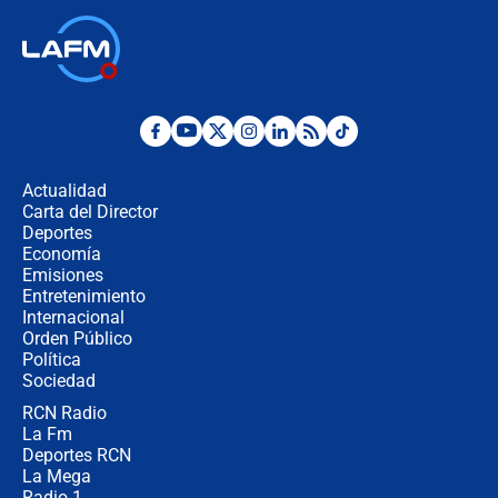
respondió el alcalde Eder
Así será la posesión de Abelardo de
la Espriella este 7 de agosto:
cronograma oficial y detalles clave
Desde dermatitis hasta infecciones:
los riesgos de usar cascos de motos
de aplicaciones de transporte
Actualidad
Carta del Director
¿Cómo comprar dólares desde el
Deportes
celular? Requisitos, pasos y
Economía
recomendaciones
Emisiones
Entretenimiento
Internacional
Las seis de las 6 con Juan Lozano |
Orden Público
jueves 6 de agosto de 2026
Política
Sociedad
RCN Radio
Posesión de Abelardo De La Espriella
La Fm
en Cali: ¿qué pasará con los
congresistas del Pacto Histórico que
Deportes RCN
no asistirán?
La Mega
Radio 1