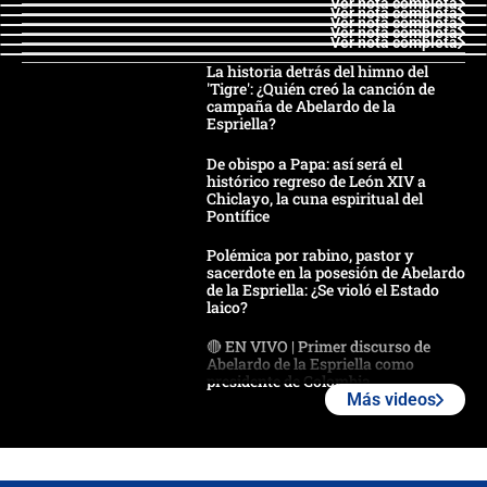
Ver nota completa
Ver nota completa
Ver nota completa
Ver nota completa
Ver nota completa
La historia detrás del himno del
'Tigre': ¿Quién creó la canción de
campaña de Abelardo de la
Espriella?
De obispo a Papa: así será el
histórico regreso de León XIV a
Chiclayo, la cuna espiritual del
Pontífice
Polémica por rabino, pastor y
sacerdote en la posesión de Abelardo
de la Espriella: ¿Se violó el Estado
laico?
🔴 EN VIVO | Primer discurso de
Abelardo de la Espriella como
presidente de Colombia
Más videos
¿La posesión de Abelardo De la
Espriella en Cali inicia la
descentralización en Colombia? Esto